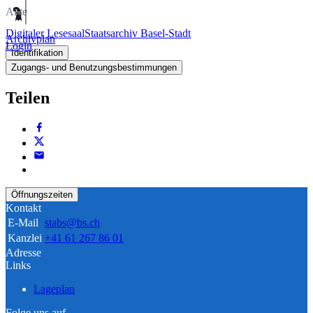
Akte
Digitaler Lesesaal
Staatsarchiv Basel-Stadt
Archivplan
Login
Identifikation
Zugangs- und Benutzungsbestimmungen
Teilen
Öffnungszeiten
Kontakt
E-Mail
stabs@bs.ch
Kanzlei
+41 61 267 86 01
Adresse
Links
Lageplan
Folge uns auf