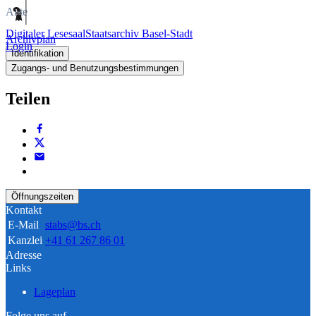
Akte
Digitaler Lesesaal
Staatsarchiv Basel-Stadt
Archivplan
Login
Identifikation
Zugangs- und Benutzungsbestimmungen
Teilen
Öffnungszeiten
Kontakt
E-Mail
stabs@bs.ch
Kanzlei
+41 61 267 86 01
Adresse
Links
Lageplan
Folge uns auf