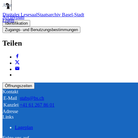
Akte
Digitaler Lesesaal
Staatsarchiv Basel-Stadt
Archivplan
Login
Identifikation
Zugangs- und Benutzungsbestimmungen
Teilen
Öffnungszeiten
Kontakt
E-Mail
stabs@bs.ch
Kanzlei
+41 61 267 86 01
Adresse
Links
Lageplan
Folge uns auf