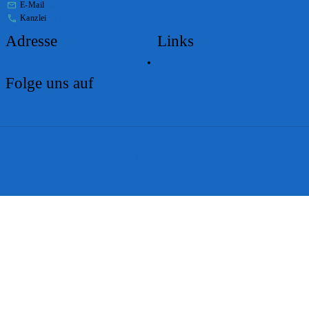
E-Mail
stabs@bs.ch
Kanzlei
+41 61 267 86 01
Adresse
Links
Lageplan
Folge uns auf
Impressum
Disclaimer