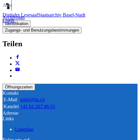
Akte
Digitaler Lesesaal
Staatsarchiv Basel-Stadt
Archivplan
Login
Identifikation
Zugangs- und Benutzungsbestimmungen
Teilen
Öffnungszeiten
Kontakt
E-Mail
stabs@bs.ch
Kanzlei
+41 61 267 86 01
Adresse
Links
Lageplan
Folge uns auf