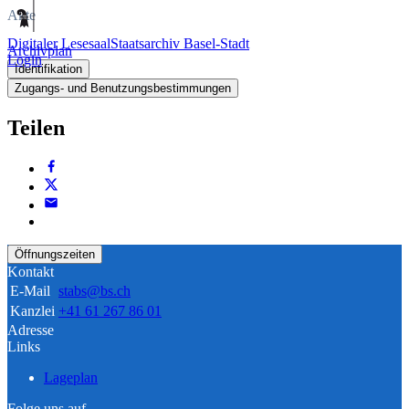
Akte
Digitaler Lesesaal
Staatsarchiv Basel-Stadt
Archivplan
Login
Identifikation
Zugangs- und Benutzungsbestimmungen
Teilen
Öffnungszeiten
Kontakt
E-Mail
stabs@bs.ch
Kanzlei
+41 61 267 86 01
Adresse
Links
Lageplan
Folge uns auf