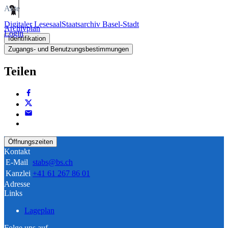
Akte
Digitaler Lesesaal
Staatsarchiv Basel-Stadt
Archivplan
Login
Identifikation
Zugangs- und Benutzungsbestimmungen
Teilen
Öffnungszeiten
Kontakt
E-Mail
stabs@bs.ch
Kanzlei
+41 61 267 86 01
Adresse
Links
Lageplan
Folge uns auf