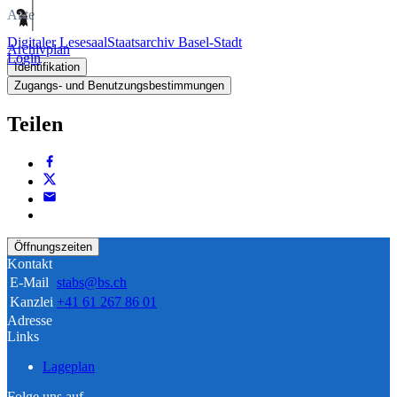
Akte
Digitaler Lesesaal
Staatsarchiv Basel-Stadt
Archivplan
Login
Identifikation
Zugangs- und Benutzungsbestimmungen
Teilen
Öffnungszeiten
Kontakt
E-Mail
stabs@bs.ch
Kanzlei
+41 61 267 86 01
Adresse
Links
Lageplan
Folge uns auf