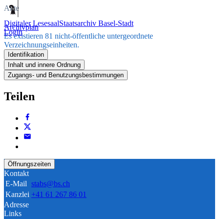
Akte
Digitaler Lesesaal
Staatsarchiv Basel-Stadt
Archivplan
Login
Es existieren 81 nicht-öffentliche untergeordnete
Verzeichnungseinheiten.
Identifikation
Inhalt und innere Ordnung
Zugangs- und Benutzungsbestimmungen
Teilen
Öffnungszeiten
Kontakt
E-Mail
stabs@bs.ch
Kanzlei
+41 61 267 86 01
Adresse
Links