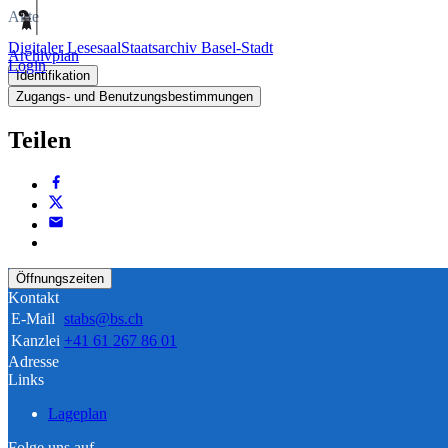
Akte
Digitaler Lesesaal
Staatsarchiv Basel-Stadt
Archivplan
Login
Identifikation
Zugangs- und Benutzungsbestimmungen
Teilen
Öffnungszeiten
Kontakt
E-Mail
stabs@bs.ch
Kanzlei
+41 61 267 86 01
Adresse
Links
Lageplan
Folge uns auf