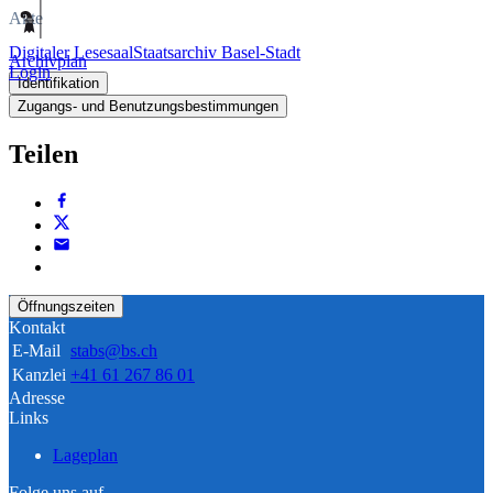
Akte
Digitaler Lesesaal
Staatsarchiv Basel-Stadt
Archivplan
Login
Identifikation
Zugangs- und Benutzungsbestimmungen
Teilen
Öffnungszeiten
Kontakt
E-Mail
stabs@bs.ch
Kanzlei
+41 61 267 86 01
Adresse
Links
Lageplan
Folge uns auf