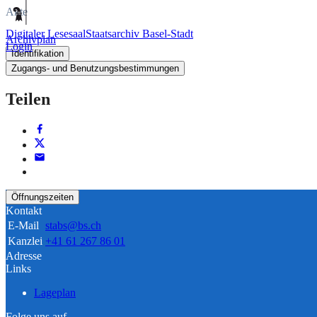
Akte
Digitaler Lesesaal
Staatsarchiv Basel-Stadt
Archivplan
Login
Identifikation
Zugangs- und Benutzungsbestimmungen
Teilen
Öffnungszeiten
Kontakt
E-Mail
stabs@bs.ch
Kanzlei
+41 61 267 86 01
Adresse
Links
Lageplan
Folge uns auf