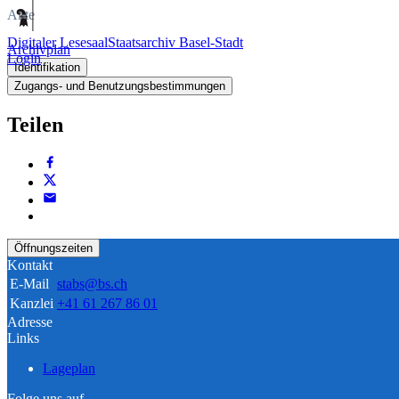
Akte
Digitaler Lesesaal
Staatsarchiv Basel-Stadt
Archivplan
Login
Identifikation
Zugangs- und Benutzungsbestimmungen
Teilen
Öffnungszeiten
Kontakt
E-Mail
stabs@bs.ch
Kanzlei
+41 61 267 86 01
Adresse
Links
Lageplan
Folge uns auf