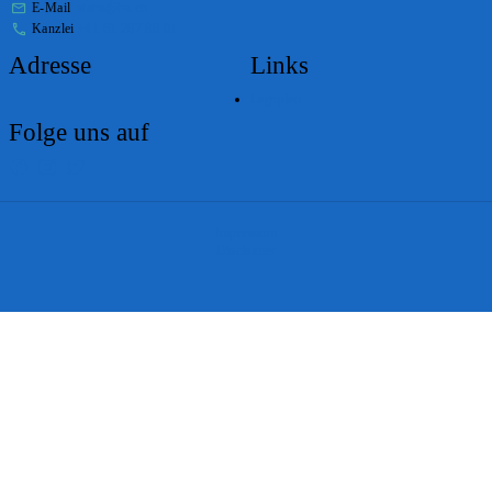
E-Mail
stabs@bs.ch
Kanzlei
+41 61 267 86 01
Adresse
Links
Lageplan
Folge uns auf
Impressum
Disclaimer