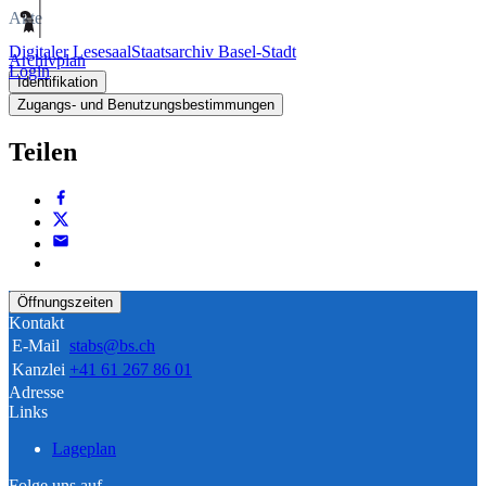
Akte
Digitaler Lesesaal
Staatsarchiv Basel-Stadt
Archivplan
Login
Identifikation
Zugangs- und Benutzungsbestimmungen
Teilen
Öffnungszeiten
Kontakt
E-Mail
stabs@bs.ch
Kanzlei
+41 61 267 86 01
Adresse
Links
Lageplan
Folge uns auf