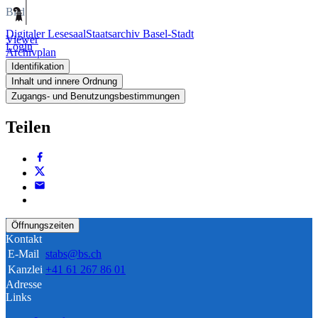
Bild
Digitaler Lesesaal
Staatsarchiv Basel-Stadt
Viewer
Login
Archivplan
Identifikation
Inhalt und innere Ordnung
Zugangs- und Benutzungsbestimmungen
Teilen
Öffnungszeiten
Kontakt
E-Mail
stabs@bs.ch
Kanzlei
+41 61 267 86 01
Adresse
Links