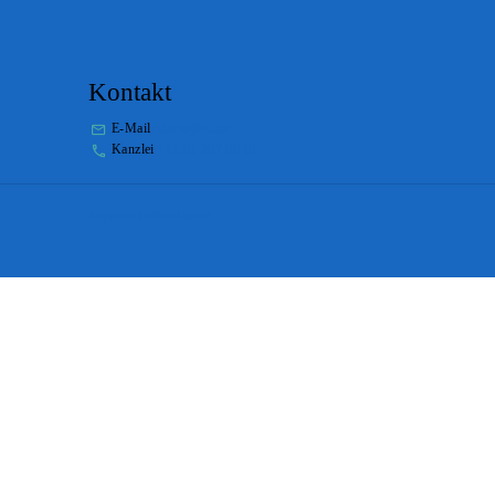
Kontakt
E-Mail
stabs@bs.ch
Kanzlei
+41 61 267 86 01
Impressum
Disclaimer