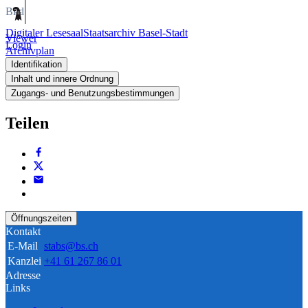
Bild
Digitaler Lesesaal
Staatsarchiv Basel-Stadt
Viewer
Login
Archivplan
Identifikation
Inhalt und innere Ordnung
Zugangs- und Benutzungsbestimmungen
Teilen
Öffnungszeiten
Kontakt
E-Mail
stabs@bs.ch
Kanzlei
+41 61 267 86 01
Adresse
Links