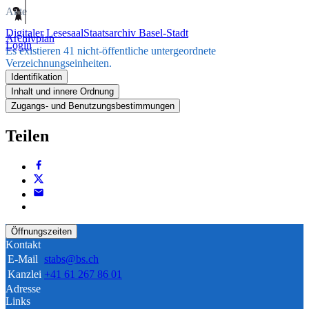
Akte
Digitaler Lesesaal
Staatsarchiv Basel-Stadt
Archivplan
Login
Es existieren 41 nicht-öffentliche untergeordnete
Verzeichnungseinheiten.
Identifikation
Inhalt und innere Ordnung
Zugangs- und Benutzungsbestimmungen
Teilen
Öffnungszeiten
Kontakt
E-Mail
stabs@bs.ch
Kanzlei
+41 61 267 86 01
Adresse
Links