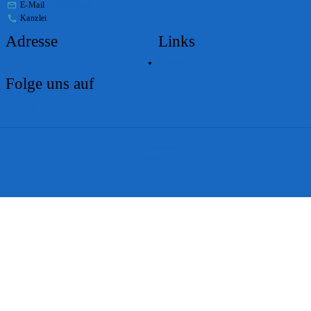
E-Mail
stabs@bs.ch
Kanzlei
+41 61 267 86 01
Adresse
Links
Lageplan
Folge uns auf
Impressum
Disclaimer