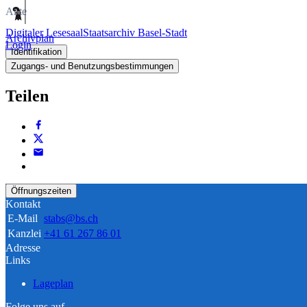
Akte
Digitaler Lesesaal
Staatsarchiv Basel-Stadt
Archivplan
Login
Identifikation
Zugangs- und Benutzungsbestimmungen
Teilen
Öffnungszeiten
Kontakt
E-Mail
stabs@bs.ch
Kanzlei
+41 61 267 86 01
Adresse
Links
Lageplan
Folge uns auf