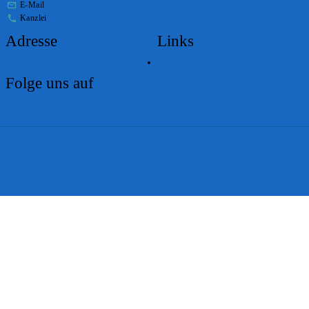
E-Mail
stabs@bs.ch
Kanzlei
+41 61 267 86 01
Adresse
Links
Lageplan
Folge uns auf
Impressum
Disclaimer