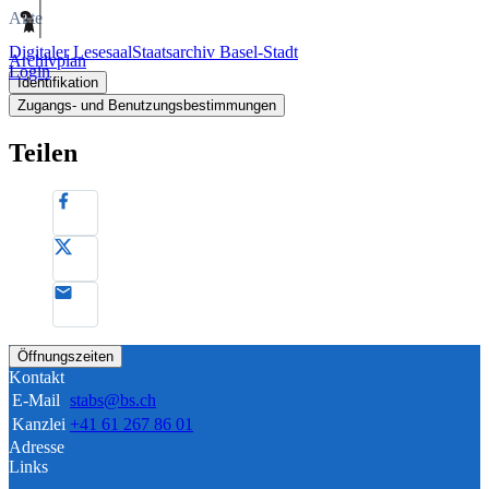
Akte
Digitaler Lesesaal
Staatsarchiv Basel-Stadt
Archivplan
Login
Identifikation
Zugangs- und Benutzungsbestimmungen
Teilen
Öffnungszeiten
Kontakt
E-Mail
stabs@bs.ch
Kanzlei
+41 61 267 86 01
Adresse
Links