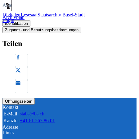
Akte
Digitaler Lesesaal
Staatsarchiv Basel-Stadt
Archivplan
Login
Identifikation
Zugangs- und Benutzungsbestimmungen
Teilen
Öffnungszeiten
Kontakt
E-Mail
stabs@bs.ch
Kanzlei
+41 61 267 86 01
Adresse
Links