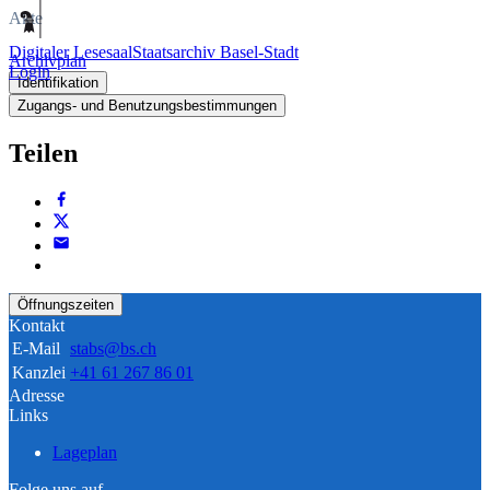
Akte
Digitaler Lesesaal
Staatsarchiv Basel-Stadt
Archivplan
Login
Identifikation
Zugangs- und Benutzungsbestimmungen
Teilen
Öffnungszeiten
Kontakt
E-Mail
stabs@bs.ch
Kanzlei
+41 61 267 86 01
Adresse
Links
Lageplan
Folge uns auf