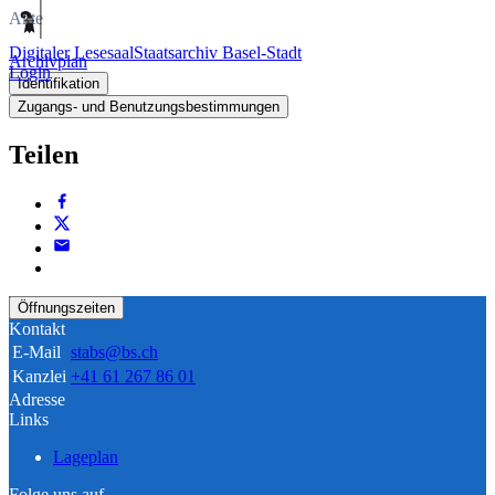
Akte
Digitaler Lesesaal
Staatsarchiv Basel-Stadt
Archivplan
Login
Identifikation
Zugangs- und Benutzungsbestimmungen
Teilen
Öffnungszeiten
Kontakt
E-Mail
stabs@bs.ch
Kanzlei
+41 61 267 86 01
Adresse
Links
Lageplan
Folge uns auf