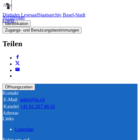
Akte
Digitaler Lesesaal
Staatsarchiv Basel-Stadt
Archivplan
Login
Identifikation
Zugangs- und Benutzungsbestimmungen
Teilen
Öffnungszeiten
Kontakt
E-Mail
stabs@bs.ch
Kanzlei
+41 61 267 86 01
Adresse
Links
Lageplan
Folge uns auf