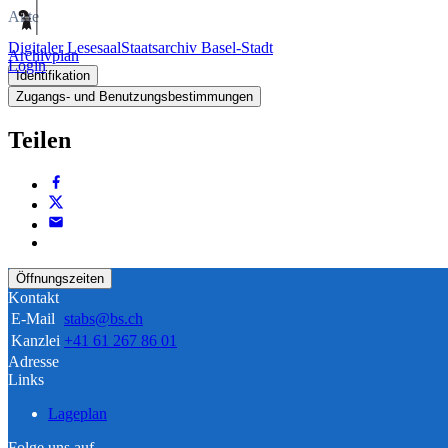
Akte
Digitaler Lesesaal
Staatsarchiv Basel-Stadt
Archivplan
Login
Identifikation
Zugangs- und Benutzungsbestimmungen
Teilen
Öffnungszeiten
Kontakt
E-Mail
stabs@bs.ch
Kanzlei
+41 61 267 86 01
Adresse
Links
Lageplan
Folge uns auf