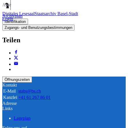
Akte
Digitaler Lesesaal
Staatsarchiv Basel-Stadt
Archivplan
Login
Identifikation
Zugangs- und Benutzungsbestimmungen
Teilen
Öffnungszeiten
Kontakt
E-Mail
stabs@bs.ch
Kanzlei
+41 61 267 86 01
Adresse
Links
Lageplan
Folge uns auf