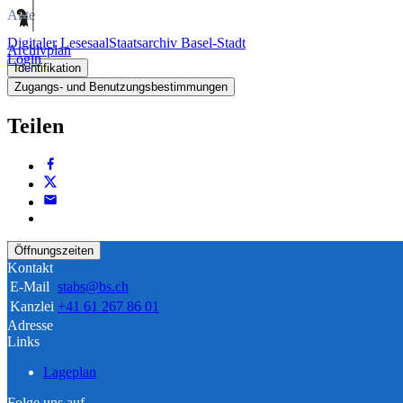
Akte
Digitaler Lesesaal
Staatsarchiv Basel-Stadt
Archivplan
Login
Identifikation
Zugangs- und Benutzungsbestimmungen
Teilen
Öffnungszeiten
Kontakt
E-Mail
stabs@bs.ch
Kanzlei
+41 61 267 86 01
Adresse
Links
Lageplan
Folge uns auf