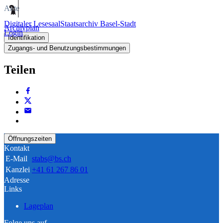
Akte
Digitaler Lesesaal
Staatsarchiv Basel-Stadt
Archivplan
Login
Identifikation
Zugangs- und Benutzungsbestimmungen
Teilen
Öffnungszeiten
Kontakt
E-Mail
stabs@bs.ch
Kanzlei
+41 61 267 86 01
Adresse
Links
Lageplan
Folge uns auf