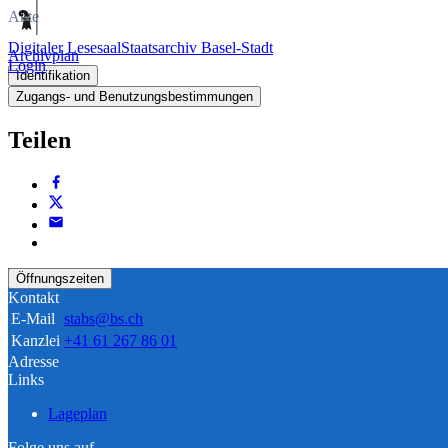
Akte
Digitaler Lesesaal
Staatsarchiv Basel-Stadt
Archivplan
Login
Identifikation
Zugangs- und Benutzungsbestimmungen
Teilen
Öffnungszeiten
Kontakt
E-Mail
stabs@bs.ch
Kanzlei
+41 61 267 86 01
Adresse
Links
Lageplan
Folge uns auf