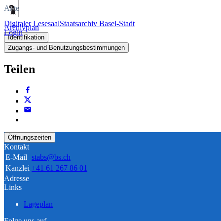
Akte
Digitaler Lesesaal
Staatsarchiv Basel-Stadt
Archivplan
Login
Identifikation
Zugangs- und Benutzungsbestimmungen
Teilen
Öffnungszeiten
Kontakt
E-Mail
stabs@bs.ch
Kanzlei
+41 61 267 86 01
Adresse
Links
Lageplan
Folge uns auf