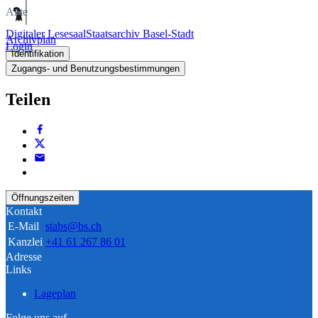
Akte
Digitaler Lesesaal
Staatsarchiv Basel-Stadt
Archivplan
Login
Identifikation
Zugangs- und Benutzungsbestimmungen
Teilen
Öffnungszeiten
Kontakt
E-Mail
stabs@bs.ch
Kanzlei
+41 61 267 86 01
Adresse
Links
Lageplan
Folge uns auf