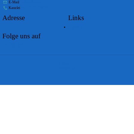
E-Mail
stabs@bs.ch
Kanzlei
+41 61 267 86 01
Adresse
Links
Lageplan
Folge uns auf
Impressum
Disclaimer