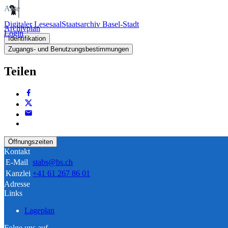
Akte
Digitaler Lesesaal
Staatsarchiv Basel-Stadt
Archivplan
Login
Identifikation
Zugangs- und Benutzungsbestimmungen
Teilen
Öffnungszeiten
Kontakt
E-Mail
stabs@bs.ch
Kanzlei
+41 61 267 86 01
Adresse
Links
Lageplan
Folge uns auf