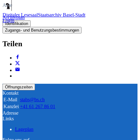
Akte
Digitaler Lesesaal
Staatsarchiv Basel-Stadt
Archivplan
Login
Identifikation
Zugangs- und Benutzungsbestimmungen
Teilen
Öffnungszeiten
Kontakt
E-Mail
stabs@bs.ch
Kanzlei
+41 61 267 86 01
Adresse
Links
Lageplan
Folge uns auf