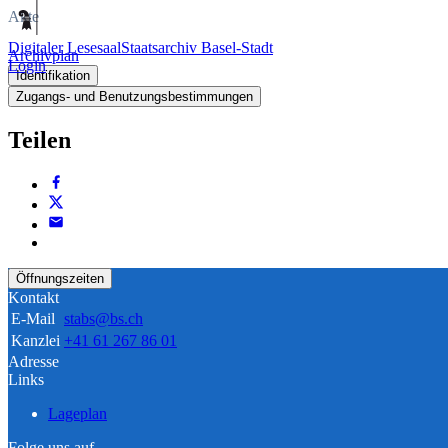
Akte
Digitaler Lesesaal
Staatsarchiv Basel-Stadt
Archivplan
Login
Identifikation
Zugangs- und Benutzungsbestimmungen
Teilen
Öffnungszeiten
Kontakt
E-Mail
stabs@bs.ch
Kanzlei
+41 61 267 86 01
Adresse
Links
Lageplan
Folge uns auf