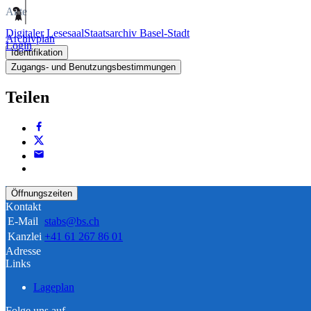
Akte
Digitaler Lesesaal
Staatsarchiv Basel-Stadt
Archivplan
Login
Identifikation
Zugangs- und Benutzungsbestimmungen
Teilen
Öffnungszeiten
Kontakt
E-Mail
stabs@bs.ch
Kanzlei
+41 61 267 86 01
Adresse
Links
Lageplan
Folge uns auf