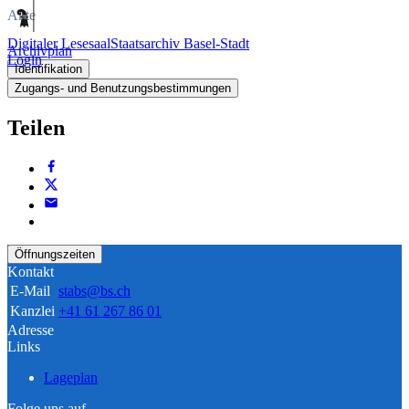
Akte
Digitaler Lesesaal
Staatsarchiv Basel-Stadt
Archivplan
Login
Identifikation
Zugangs- und Benutzungsbestimmungen
Teilen
Öffnungszeiten
Kontakt
E-Mail
stabs@bs.ch
Kanzlei
+41 61 267 86 01
Adresse
Links
Lageplan
Folge uns auf