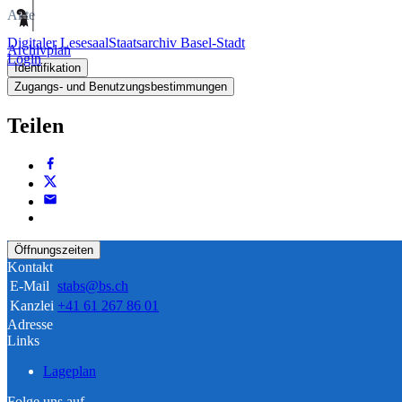
Akte
Digitaler Lesesaal
Staatsarchiv Basel-Stadt
Archivplan
Login
Identifikation
Zugangs- und Benutzungsbestimmungen
Teilen
Öffnungszeiten
Kontakt
E-Mail
stabs@bs.ch
Kanzlei
+41 61 267 86 01
Adresse
Links
Lageplan
Folge uns auf