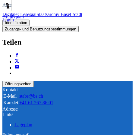
Akte
Digitaler Lesesaal
Staatsarchiv Basel-Stadt
Archivplan
Login
Identifikation
Zugangs- und Benutzungsbestimmungen
Teilen
Öffnungszeiten
Kontakt
E-Mail
stabs@bs.ch
Kanzlei
+41 61 267 86 01
Adresse
Links
Lageplan
Folge uns auf