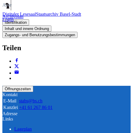
Akte
Digitaler Lesesaal
Staatsarchiv Basel-Stadt
Archivplan
Login
Identifikation
Inhalt und innere Ordnung
Zugangs- und Benutzungsbestimmungen
Teilen
Öffnungszeiten
Kontakt
E-Mail
stabs@bs.ch
Kanzlei
+41 61 267 86 01
Adresse
Links
Lageplan