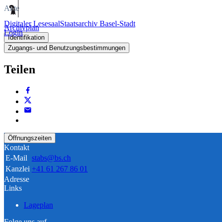
Akte
Digitaler Lesesaal
Staatsarchiv Basel-Stadt
Archivplan
Login
Identifikation
Zugangs- und Benutzungsbestimmungen
Teilen
Öffnungszeiten
Kontakt
E-Mail
stabs@bs.ch
Kanzlei
+41 61 267 86 01
Adresse
Links
Lageplan
Folge uns auf