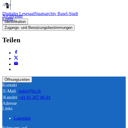
Akte
Digitaler Lesesaal
Staatsarchiv Basel-Stadt
Archivplan
Login
Identifikation
Zugangs- und Benutzungsbestimmungen
Teilen
Öffnungszeiten
Kontakt
E-Mail
stabs@bs.ch
Kanzlei
+41 61 267 86 01
Adresse
Links
Lageplan
Folge uns auf