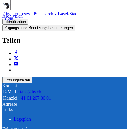
Akte
Digitaler Lesesaal
Staatsarchiv Basel-Stadt
Archivplan
Login
Identifikation
Zugangs- und Benutzungsbestimmungen
Teilen
Öffnungszeiten
Kontakt
E-Mail
stabs@bs.ch
Kanzlei
+41 61 267 86 01
Adresse
Links
Lageplan
Folge uns auf