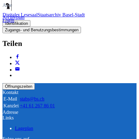
Akte
Digitaler Lesesaal
Staatsarchiv Basel-Stadt
Archivplan
Login
Identifikation
Zugangs- und Benutzungsbestimmungen
Teilen
Öffnungszeiten
Kontakt
E-Mail
stabs@bs.ch
Kanzlei
+41 61 267 86 01
Adresse
Links
Lageplan
Folge uns auf