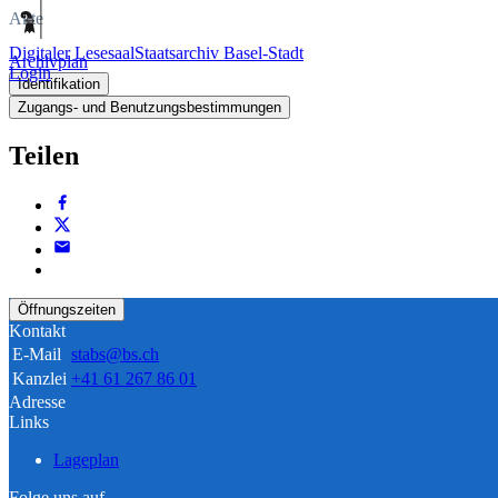
Akte
Digitaler Lesesaal
Staatsarchiv Basel-Stadt
Archivplan
Login
Identifikation
Zugangs- und Benutzungsbestimmungen
Teilen
Öffnungszeiten
Kontakt
E-Mail
stabs@bs.ch
Kanzlei
+41 61 267 86 01
Adresse
Links
Lageplan
Folge uns auf