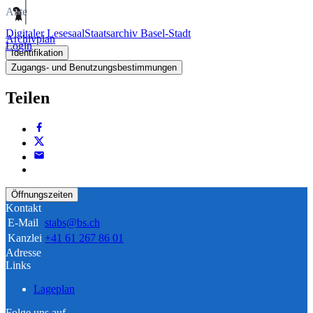
Akte
Digitaler Lesesaal
Staatsarchiv Basel-Stadt
Archivplan
Login
Identifikation
Zugangs- und Benutzungsbestimmungen
Teilen
Öffnungszeiten
Kontakt
E-Mail
stabs@bs.ch
Kanzlei
+41 61 267 86 01
Adresse
Links
Lageplan
Folge uns auf