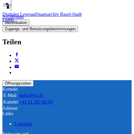
Akte
Digitaler Lesesaal
Staatsarchiv Basel-Stadt
Archivplan
Login
Identifikation
Zugangs- und Benutzungsbestimmungen
Teilen
Öffnungszeiten
Kontakt
E-Mail
stabs@bs.ch
Kanzlei
+41 61 267 86 01
Adresse
Links
Lageplan
Folge uns auf